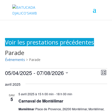
Voir les prestations précédentes
Parade
Évènements
Parade
Évènements
Nav
Nav
05/04/2025
 - 
07/08/2026
Liste
de
par
Sélectionnez
vu
cons
avril 2025
une
Év
date.
5 avril 2025 à 15 h 00 min
-
18 h 00 min
SAM
5
Carnaval de Montélimar
Montélimar
Place de Provence, 26200 Montélimar, Montélimar,