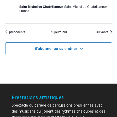
Saint-Michel de Chabrillanoux
Saint-Michel de Chabrillanoux,
France
Évènements
Évènements
précédents
Aujourd’hui
suivants
S’abonner au calendrier
Prestations artistiques
Spectacle ou parade de percussions brésiliennes avec
des musiciens qui jouent des rythmes chaloupés et des